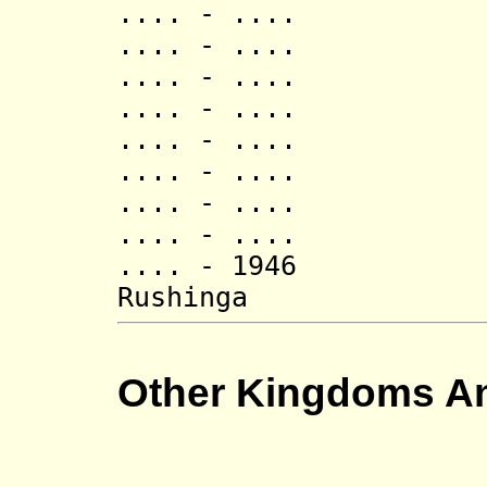
.... - .... 
.... - .... 
.... - .... 
.... - ....
.... - .... 
.... - .... N
.... - .... B
.... - .... K
.... - 19
Rushinga 
Other Kingdoms A