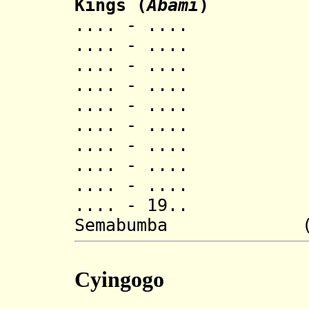
Kings (
Abami
)
.... - .... 
.... - .... 
.... - .... 
.... - .... Mb
.... - .... N
.... - .... 
.... - .... R
.... - .... N
.... - .... 
.... - 19.. R
Semabumba (d.
Cyingogo