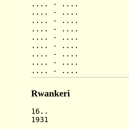
.... - .... Rwa
.... - .... Rwa
.... - .... Ru
.... - .... Nd
.... - .... Ma
.... - .... Gi
.... - .... Mur
.... - .... Rw
.... - .... Kim
Rwankeri
16.. Kingdo
1931 Rwandes