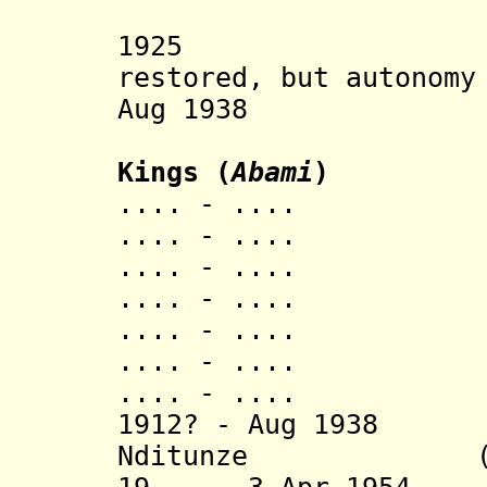
Belgian 
1925 Rwandes
restored, but autonomy
Aug 1938 Auto
Kings (
Abami
)
.... - .... Ga
.... - .... Nya
.... - .... Ny
.... - .... N
.... - .... Nya
.... - .... Sa
.... - .... Kib
1912? - Aug 1938
Nditunze (d. 