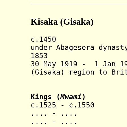
Kisaka (
Gisaka
)
c.1450 Kisaka
under Abagesera dynast
1853
30 May 1919 - 1 Jan 1
(
Gisaka
) region to Bri
Kings
(
Mwami
)
c.1525 - c.1550 K
.... - .... M
.... - .... 