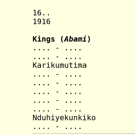
16.. Kingdo
1916 Rwandes
Kings (
Abami
)
.... - .... Ka
.... - .... B
Karikumutima
.... - .... Ndw
.... - .... Bag
.... - .... Bi
.... - .... Big
.... - .... N
Nduhiyekunkiko
.... - .... Bag