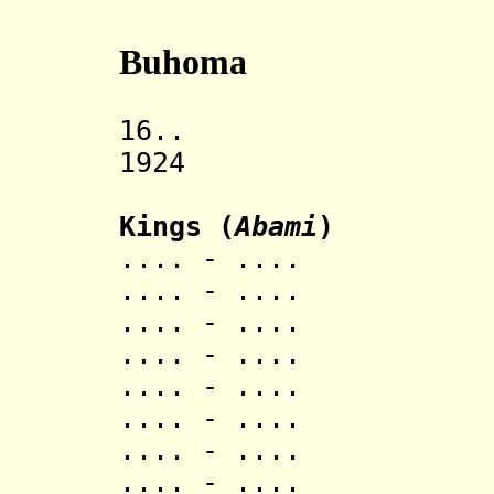
Buhoma
16.. Kingdo
1924 Rwandes
Kings (
Abami
)
.... - .... 
.... - .... 
.... - .... 
.... - .... M
.... - .... N
.... - .... 
.... - .... N
.... - .... M