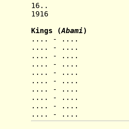
16.. Kingdo
1916 Rwandes
Kings (
Abami
)
.... - .... 
.... - .... 
.... - .... 
.... - .... M
.... - .... 
.... - .... 
.... - .... 
.... - .... 
.... - .... M
.... - .... 