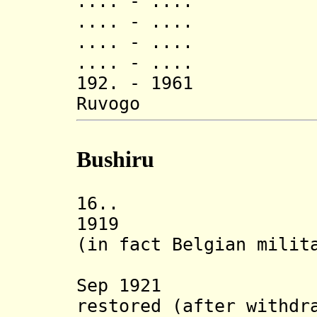
.... - .... N
.... - .... 
.... - .... 
.... - .... B
192. - 19
Ruvogo (
Bushiru
16.. Kingdo
1919 Rwandes
(in fact Belgian milit
administ
Sep 1921 Inde
restored (after withdr