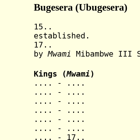
Bugesera (Ubugesera)
15.
established.
17.. Incorpo
by
Mw
ami
Mibambwe III S
Kings
(
Mwami
)
.... - ..
.... - ..
.... - .... M
.... - .... 
.... - ..
.... - .... N
.... - 17.. Nso