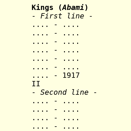
Kings (
Abami
)
- First line
-
.... - .... 
.... - .... 
.... - .... M
.... - .... M
.... - .... 
.... - .... 
.... - 1917 
II (d. 
- Second line
-
.... - .... 
.... - .... M
.... - .... 
.... - .... 