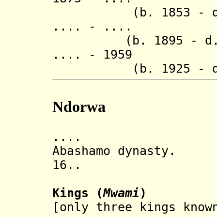
(b. 1853 - d. 
.... - .
(b. 1895 - d. 
.... - 1959
(b. 1925 - d. 
Ndorwa
.... Ndorwa 
Abashamo dynasty.
16..
Kings
(
Mwami
)
[only three kings know