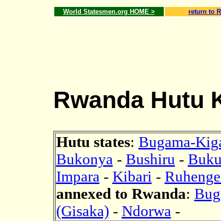
World Statesmen.org HOME >
return to 
Rwanda Hutu 
Hutu states
:
Bugama-Kig
Bukonya
-
Bushiru
-
Buku
Impara
-
Kibari
-
Ruhenge
annexed to Rwanda
:
Bug
(Gisaka)
-
Ndorwa
-