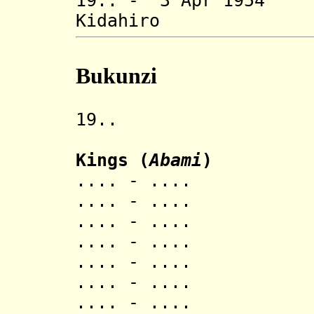
19.. - 3 Apr 1
Kidahiro 
Bukunzi
19.. Rwandes
Kings (
Abami
)
.... - .... 
.... - .... 
.... - .... 
.... - .... B
.... - .... 
.... - .... 
.... - .... 