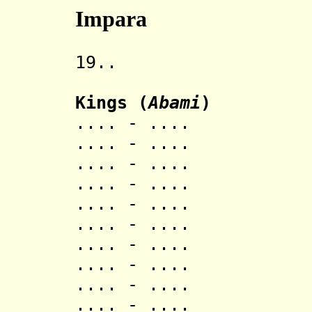
Impara
19.. Rwandes
Kings (
Abami
)
.... - .... 
.... - .... S
.... - .... S
.... - .... 
.... - .... Se
.... - .... 
.... - .... 
.... - .... N
.... - .... R
.... - .... N