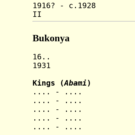
1916? - c.1928 
II (d. c
Bukonya
16.. Kingdo
1931 Rwandes
Kings (
Abami
)
.... - .... 
.... - .... 
.... - .... 
.... - .... Ru
.... - .... B